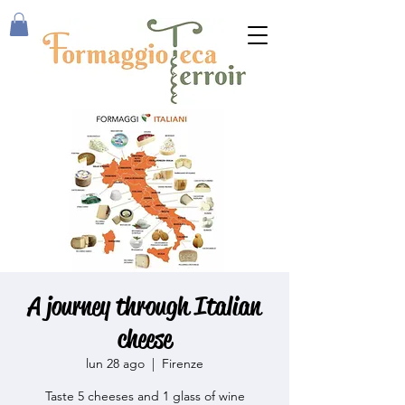
A journey through Italian
cheese
lun 28 ago
  |  
Firenze
Taste 5 cheeses and 1 glass of wine