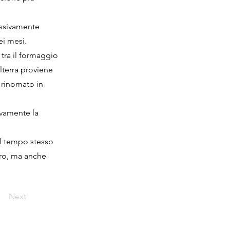
essivamente
ei mesi.
 tra il formaggio
olterra proviene
è rinomato in
ivamente la
al tempo stesso
aro, ma anche
Next