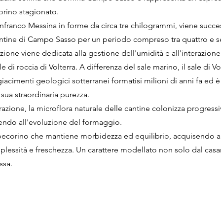
orino stagionato.
nfranco Messina in forme da circa tre chilogrammi, viene succ
cantine di Campo Sasso per un periodo compreso tra quattro e s
nzione viene dedicata alla gestione dell'umidità e all'interazione
le di roccia di Volterra. A differenza del sale marino, il sale di V
giacimenti geologici sotterranei formatisi milioni di anni fa ed 
la sua straordinaria purezza.
azione, la microflora naturale delle cantine colonizza progress
uendo all'evoluzione del formaggio.
un pecorino che mantiene morbidezza ed equilibrio, acquisendo 
plessità e freschezza. Un carattere modellato non solo dal cas
ssa.