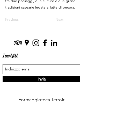
tra due paesaggi, due culture e due grandi
tradizioni casearie legate al latte di pecora.
Previous
Next
Iscriviti
Invia
Formaggioteca Terroir
Via dei Renai 19, 50125 Firenze FI, Italy
formaggioteca@gmail.com