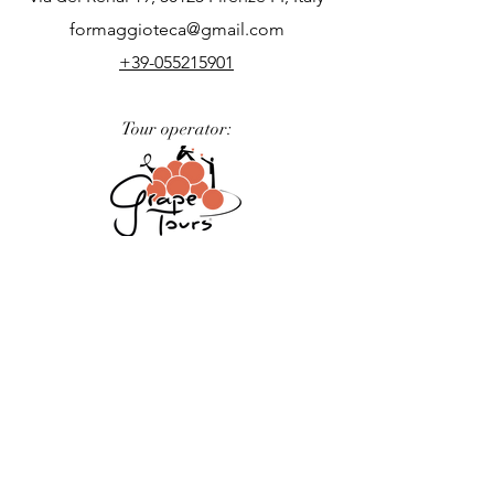
formaggioteca@gmail.com
+39-055215901
Tour operator:
Podere nel Chianti:
La Formaggioteca Terroir fa parte
delˆecosistema
Jollie
, certificato B Corp